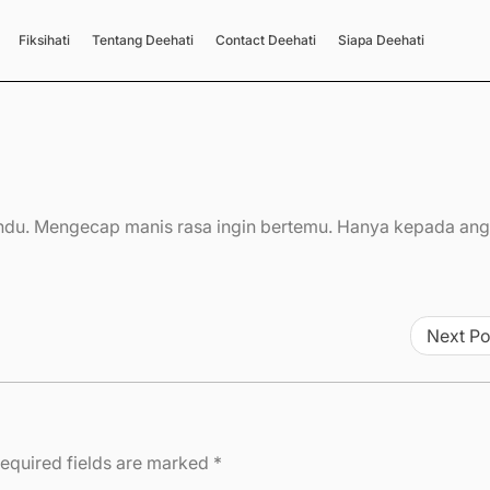
Fiksihati
Tentang Deehati
Contact Deehati
Siapa Deehati
ndu. Mengecap manis rasa ingin bertemu. Hanya kepada ang
Next Po
equired fields are marked
*