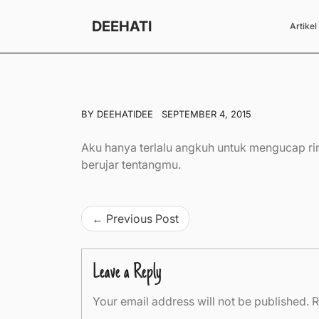
Skip
to
DEEHATI
Artikel
content
BY
DEEHATIDEE
SEPTEMBER 4, 2015
Aku hanya terlalu angkuh untuk mengucap ri
berujar tentangmu.
Post
Previous Post
navigation
Leave a Reply
Your email address will not be published.
R